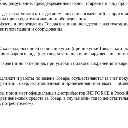
ие, разрушение, преждевременный износ, старение и т.д.) проя
ли дефекты явились следствием внесения изменений в ориги
аны производителем машин и оборудования.
Дефекты и повреждения Товара возникли вследствие эксплуатаци
вителем машин и оборудования.
алендарных дней со дня покупки (при покупке Товара, который в
ия товарного вида (нет следов установки, не нарушена целостно
арантийного периода, при условии полного сохранения товарног
ежит и работы по замене Товара, осуществляются за счет покуп
рантии. Товар, изготовленный и привезенный под заказ — обмен
ра принимает официальный дистрибьютор INDFORCE в Россий
рат денежных средств за Товар, в случае если товар действител
в потребителей»).