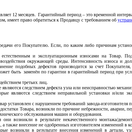
т 12 месяцев. Гарантийный период – это временной интервал,
ом, имеет право обратиться к Продавцу с требованием об
устран
редачи его Покупателю. Если, по каким либо причинам устано
е естественным и эксплуатационным износами на Товар. По
 воздействия окружающей среды. Интенсивность износа и дол
ранение подобных дефектов производится за счет Покупателя,
может быть заменён по гарантии в гарантийный период при усл
действием третьих лиц.
ые являются следствием дефекта узла или неисправностью механ
торые являются следствием неправильной установки и/или эк
овар установлен с нарушением требований завода-изготовителя 
недостатки Товара, возникли по причине небрежности, аварии, 
ехнического обслуживания машин и оборудования.
и они возникли в результате некачественного монтажа/демонт
и, а также внесение не одобренных изготовителем изменений в 
торые возникли в результате внесения изменений в детали, 