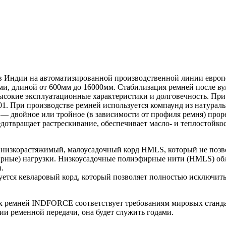
ндии на автоматизированной производственной линии европейс
и, длиной от 600мм до 16000мм. Стабилизация ремней после ву
ысокие эксплуатационные характеристики и долговечность. При 
01. При производстве ремней используется компаунд из натурал
 двойное или тройное (в зависимости от профиля ремня) прор
дотвращает растрескивание, обеспечивает масло- и теплостойкос
низкорастяжимый, малоусадочный корд HMLS, который не позво
арные) нагрузки. Низкоусадочные полиэфирные нити (HMLS) об
.
уется кевларовый корд, который позволяет полностью исключить
 ремней INDFORCE соответствует требованиям мировых стандар
ии ременной передачи, она будет служить годами.