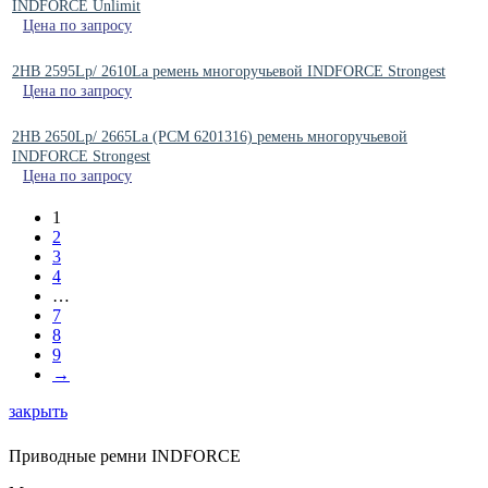
INDFORCE Unlimit
Цена по запросу
2HB 2595Lp/ 2610La ремень многоручьевой INDFORCE Strongest
Цена по запросу
2HB 2650Lp/ 2665La (PCM 6201316) ремень многоручьевой
INDFORCE Strongest
Цена по запросу
1
2
3
4
…
7
8
9
→
закрыть
Приводные ремни INDFORCE