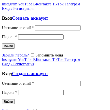
Instagram
YouTube
ВКонтакте
TikTok
Телеграм
Вход / Регистрация
Вход
Создать аккаунт
Username or email
*
Пароль
*
Войти
Забыли пароль?
Запомнить меня
Instagram
YouTube
ВКонтакте
TikTok
Телеграм
Вход / Регистрация
Вход
Создать аккаунт
Username or email
*
Пароль
*
Войти