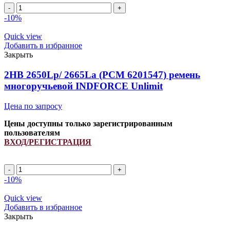
2HB
2245Lp/
-10%
2257La
(PCM
Quick view
6201527)
Добавить в избранное
ремень
Закрыть
многоручьевой
INDFORCE
2HB 2650Lp/ 2665La (PCM 6201547) ремень
Strongest
многоручьевой INDFORCE Unlimit
quantity
Цена по запросу
Цены доступны только зарегистрированным
пользователям
ВХОД/РЕГИСТРАЦИЯ
2HB
2650Lp/
-10%
2665La
(PCM
Quick view
6201547)
Добавить в избранное
ремень
Закрыть
многоручьевой