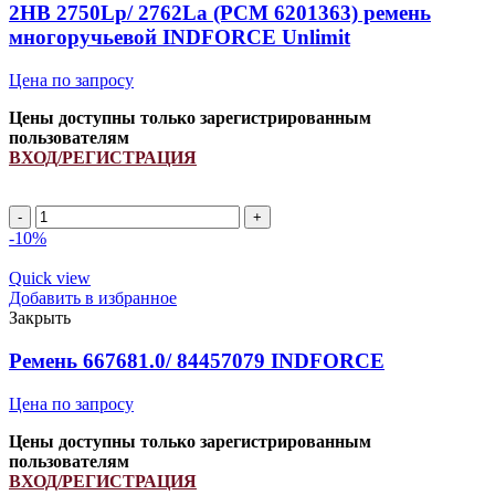
INDFORCE
2HB 2750Lp/ 2762La (PCM 6201363) ремень
Unlimit
многоручьевой INDFORCE Unlimit
quantity
Цена по запросу
Цены доступны только зарегистрированным
пользователям
ВХОД/РЕГИСТРАЦИЯ
2HB
2750Lp/
-10%
2762La
(PCM
Quick view
6201363)
Добавить в избранное
ремень
Закрыть
многоручьевой
INDFORCE
Ремень 667681.0/ 84457079 INDFORCE
Unlimit
quantity
Цена по запросу
Цены доступны только зарегистрированным
пользователям
ВХОД/РЕГИСТРАЦИЯ