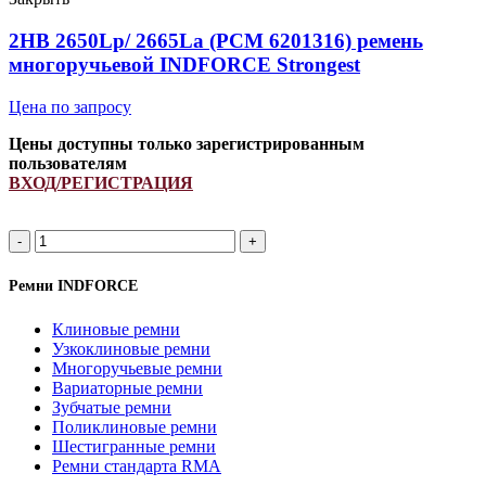
Strongest
quantity
2HB 2650Lp/ 2665La (PCM 6201316) ремень
многоручьевой INDFORCE Strongest
Цена по запросу
Цены доступны только зарегистрированным
пользователям
ВХОД/РЕГИСТРАЦИЯ
2HB
2650Lp/
2665La
Ремни INDFORCE
(PCM
6201316)
Клиновые ремни
ремень
Узкоклиновые ремни
многоручьевой
Многоручьевые ремни
INDFORCE
Вариаторные ремни
Strongest
Зубчатые ремни
quantity
Поликлиновые ремни
Шестигранные ремни
Ремни стандарта RMA