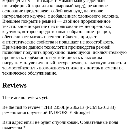
корды (HMLS — низкорастяжимый малоусадочный
полиэфирный корд или кевларовый корд), резиновое
основание представляет собой компаунд на основе
натурального каучука, с добавлением хлопкового волокна.
Внешнее покрытие ремней — двойное прорезиненное
текстильное покрытие с использованием неопреновых
каучуков, которое предотвращает образование трещин,
обеспечивает масло- и теплостойкость, придает
антистатические свойства и повышает износостойкость.
Применение данной технологии производства ремней
позволяет получить продукцию имеющую:n- исключительную
прочность, надёжность и устойчивость к высоким
нагрузкам;n- увеличенный ресурс ремня;n- высокую износо- и
термостойкость;n- возможность снижения потерь времени на
техническое обслуживание.
Reviews
There are no reviews yet.
Be the first to review “2HB 2350Lp/ 2362La (PCM 6201383)
ремень многоручьевой INDFORCE Strongest”
Ваш адрес email не будет опубликован.
Обязательные поля
помечены
*