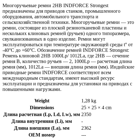
Многоручьевые ремни 2HB INDFORCE Strongest
предназначены для приводов станков, промышленного
оборудования, автомобильного транспорта и
сельскохозяйственной техники. Многоручьевые ремни — это
ремни, состоящие из плоской резинотканевой пластины и
нескольких клиновых ремней (ручьев) одного типоразмера,
свулканизованных в одно изделие. Ремни могут
эксплуатироваться при температуре окружающей среды t° от
-40°С до +60°С. Обозначение ремней INDFORCE Strongest:
Ремень клиновой 2HB 1000Lp/ 1012La, где 2HB — сечение
ремня B, количество ручьев — 2, 1000Lp — расчетная длина
ремня (мм), 1012La — внешняя длина ремня (мм). Индийские
приводные ремни INDFORCE соответствуют всем
международным стандартам, имеют высокий ресурс
эксплуатации и предназначены для установки на приводах с
повышенными нагрузками.
Weight
1,28 kg
Dimensions
25 × 25 × 4 cm
Длина расчетная (Lp, Ld, Lw), мм
2350
Длина внутренняя (Li), мм
-
Длина внешняя (La), мм
2362
OEM номер
---