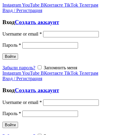
Instagram
YouTube
ВКонтакте
TikTok
Телеграм
Вход / Регистрация
Вход
Создать аккаунт
Username or email
*
Пароль
*
Войти
Забыли пароль?
Запомнить меня
Instagram
YouTube
ВКонтакте
TikTok
Телеграм
Вход / Регистрация
Вход
Создать аккаунт
Username or email
*
Пароль
*
Войти