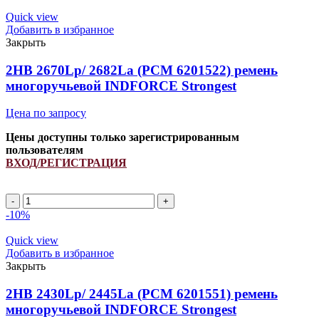
Quick view
Добавить в избранное
Закрыть
2HB 2670Lp/ 2682La (PCM 6201522) ремень
многоручьевой INDFORCE Strongest
Цена по запросу
Цены доступны только зарегистрированным
пользователям
ВХОД/РЕГИСТРАЦИЯ
2HB
2670Lp/
-10%
2682La
(PCM
Quick view
6201522)
Добавить в избранное
ремень
Закрыть
многоручьевой
INDFORCE
2HB 2430Lp/ 2445La (РСМ 6201551) ремень
Strongest
многоручьевой INDFORCE Strongest
quantity