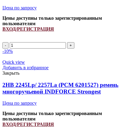
Цена по запросу
Цены доступны только зарегистрированным
пользователям
ВХОД/РЕГИСТРАЦИЯ
2HB
2430Lp/
-10%
2445La
(РСМ
Quick view
6201551)
Добавить в избранное
ремень
Закрыть
многоручьевой
INDFORCE
2HB 2245Lp/ 2257La (PCM 6201527) ремень
Strongest
многоручьевой INDFORCE Strongest
quantity
Цена по запросу
Цены доступны только зарегистрированным
пользователям
ВХОД/РЕГИСТРАЦИЯ